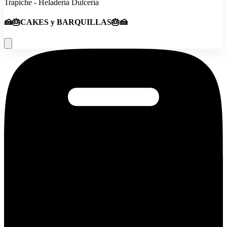
Trapiche - Heladería Dulcería
🍰🎂CAKES y BARQUILLAS🎂🍰