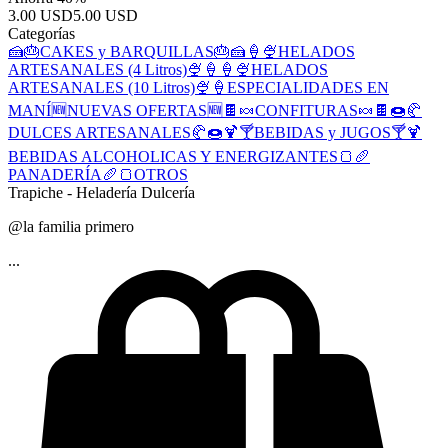
3.00 USD
5.00 USD
Categorías
🍰🎂CAKES y BARQUILLAS🎂🍰
🍦🍨HELADOS
ARTESANALES (4 Litros)🍨🍦
🍦🍨HELADOS
ARTESANALES (10 Litros)🍨🍦
ESPECIALIDADES EN
MANÍ
🆕NUEVAS OFERTAS🆕
🍫🍬CONFITURAS🍬🍫
🍩🥐
DULCES ARTESANALES🥐🍩
🍹🍸BEBIDAS y JUGOS🍸🍹
BEBIDAS ALCOHOLICAS Y ENERGIZANTES
🍞🥖
PANADERÍA🥖🍞
OTROS
Trapiche - Heladería Dulcería
@la familia primero
...