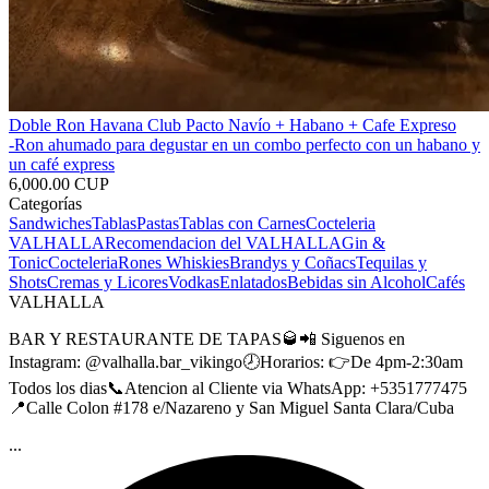
Doble Ron Havana Club Pacto Navío + Habano + Cafe Expreso
-Ron ahumado para degustar en un combo perfecto con un habano y
un café express
6,000.00 CUP
Categorías
Sandwiches
Tablas
Pastas
Tablas con Carnes
Cocteleria
VALHALLA
Recomendacion del VALHALLA
Gin &
Tonic
Cocteleria
Rones
Whiskies
Brandys y Coñacs
Tequilas y
Shots
Cremas y Licores
Vodkas
Enlatados
Bebidas sin Alcohol
Cafés
VALHALLA
BAR Y RESTAURANTE DE TAPAS🥃📲 Siguenos en
Instagram: @valhalla.bar_vikingo🕗Horarios: 👉De 4pm-2:30am
Todos los dias📞Atencion al Cliente via WhatsApp: +5351777475
📍Calle Colon #178 e/Nazareno y San Miguel Santa Clara/Cuba
...