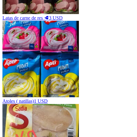
Latas de carne de res 🥩
3 USD
Atoles ( natillas)
1 USD