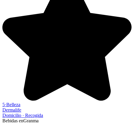
5
·
Belleza
Dermalife
Domicilio
·
Recogida
Bebidas en
Granma