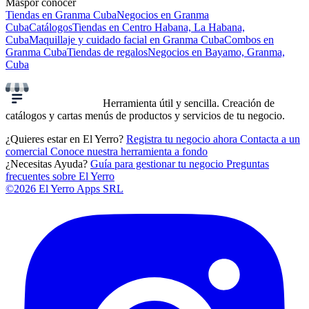
Más
por conocer
Tiendas en Granma Cuba
Negocios en Granma
Cuba
Catálogos
Tiendas en Centro Habana, La Habana,
Cuba
Maquillaje y cuidado facial en Granma Cuba
Combos en
Granma Cuba
Tiendas de regalos
Negocios en Bayamo, Granma,
Cuba
Herramienta útil y sencilla. Creación de
catálogos y cartas menús de productos y servicios de tu negocio.
¿Quieres estar en El Yerro?
Registra tu negocio ahora
Contacta a un
comercial
Conoce nuestra herramienta a fondo
¿Necesitas Ayuda?
Guía para gestionar tu negocio
Preguntas
frecuentes sobre El Yerro
©2026 El Yerro Apps SRL