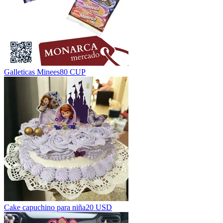
Galleticas Minees
80 CUP
Cake capuchino para niña
20 USD