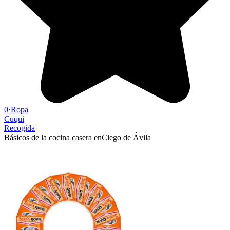
0
·
Ropa
Cuqui
Recogida
Básicos de la cocina casera en
Ciego de Ávila