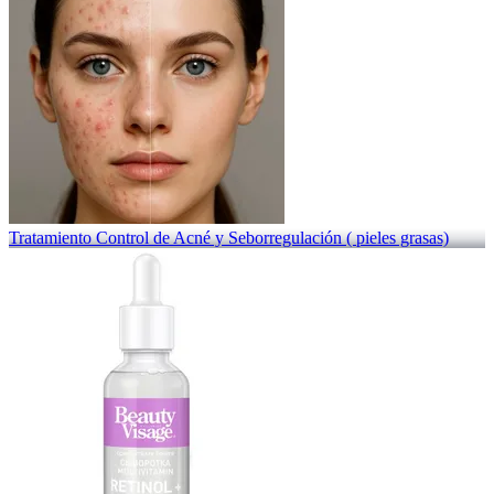
Tratamiento Control de Acné y Seborregulación ( pieles grasas)