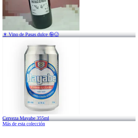
🍷 Vino de Pasas dulce 🤪🥴
Cerveza Mayabe 355ml
Más de esta colección