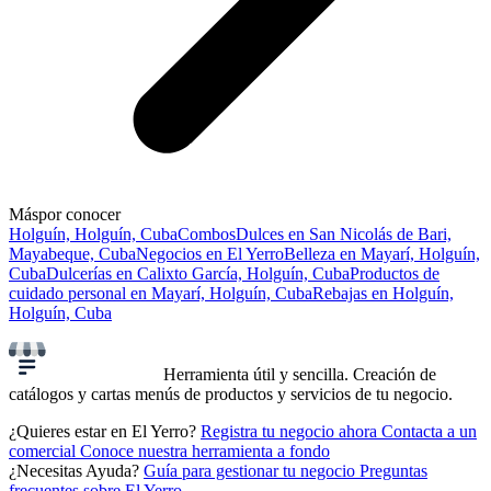
Más
por conocer
Holguín, Holguín, Cuba
Combos
Dulces en San Nicolás de Bari,
Mayabeque, Cuba
Negocios en El Yerro
Belleza en Mayarí, Holguín,
Cuba
Dulcerías en Calixto García, Holguín, Cuba
Productos de
cuidado personal en Mayarí, Holguín, Cuba
Rebajas en Holguín,
Holguín, Cuba
Herramienta útil y sencilla. Creación de
catálogos y cartas menús de productos y servicios de tu negocio.
¿Quieres estar en El Yerro?
Registra tu negocio ahora
Contacta a un
comercial
Conoce nuestra herramienta a fondo
¿Necesitas Ayuda?
Guía para gestionar tu negocio
Preguntas
frecuentes sobre El Yerro