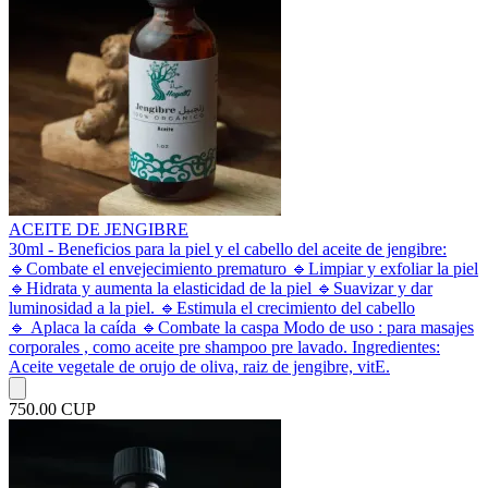
ACEITE DE JENGIBRE
30ml - Beneficios para la piel y el cabello del aceite de jengibre:
🔹️Combate el envejecimiento prematuro 🔹️Limpiar y exfoliar la piel
🔹️Hidrata y aumenta la elasticidad de la piel 🔹️Suavizar y dar
luminosidad a la piel. 🔹️Estimula el crecimiento del cabello
🔹️ Aplaca la caída 🔹️Combate la caspa Modo de uso : para masajes
corporales , como aceite pre shampoo pre lavado. Ingredientes:
Aceite vegetale de orujo de oliva, raiz de jengibre, vitE.
750.00 CUP