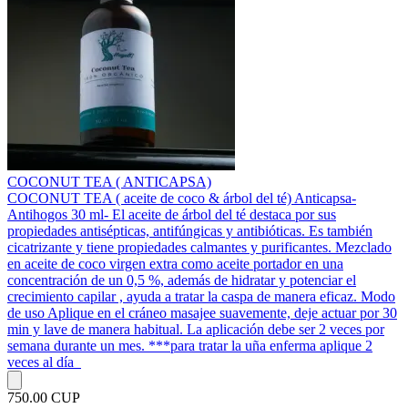
COCONUT TEA ( ANTICAPSA)
COCONUT TEA ( aceite de coco & árbol del té) Anticapsa-
Antihogos 30 ml- El aceite de árbol del té destaca por sus
propiedades antisépticas, antifúngicas y antibióticas. Es también
cicatrizante y tiene propiedades calmantes y purificantes. Mezclado
en aceite de coco virgen extra como aceite portador en una
concentración de un 0,5 %, además de hidratar y potenciar el
crecimiento capilar , ayuda a tratar la caspa de manera eficaz. Modo
de uso Aplique en el cráneo masajee suavemente, deje actuar por 30
min y lave de manera habitual. La aplicación debe ser 2 veces por
semana durante un mes. ***para tratar la uña enferma aplique 2
veces al día
750.00 CUP