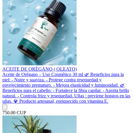
ACEITE DE ORÉGANO ( OLEATO)
Aceite de Orégano – Uso Cosmético 30 ml 🌿 Beneficios para la
piel: - Nutre y suaviza. - Protege contra resequedad y
envejecimiento prematuro. - Mejora elasticidad y luminosidad. 🌿
Beneficios para el cabello: - Fortalece la fibra capilar. - Aporta brillo
natural. - Controla frizz y resequedad. Uñas : previene hongos en las
uñas. 💎 Producto artesanal, enriquecido con vitamina E.
750.00 CUP