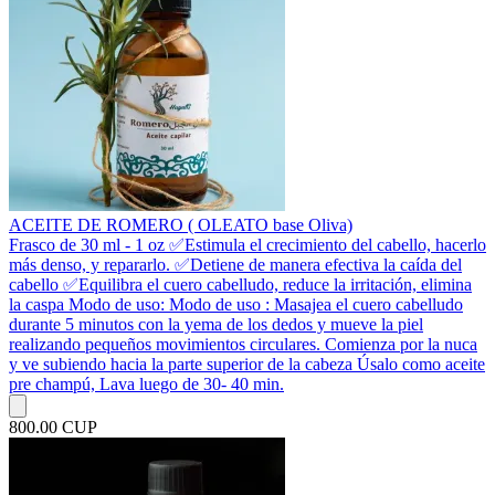
ACEITE DE ROMERO ( OLEATO base Oliva)
Frasco de 30 ml - 1 oz ✅️Estimula el crecimiento del cabello, hacerlo
más denso, y repararlo. ✅️Detiene de manera efectiva la caída del
cabello ✅️Equilibra el cuero cabelludo, reduce la irritación, elimina
la caspa Modo de uso: Modo de uso : Masajea el cuero cabelludo
durante 5 minutos con la yema de los dedos y mueve la piel
realizando pequeños movimientos circulares. Comienza por la nuca
y ve subiendo hacia la parte superior de la cabeza Úsalo como aceite
pre champú, Lava luego de 30- 40 min.
800.00 CUP