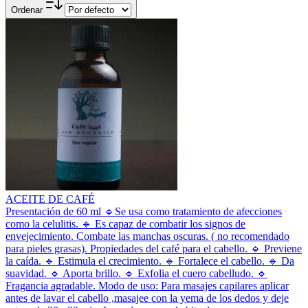
Ordenar
ACEITE DE CAFÉ
Presentación de 60 ml 🔹️Se usa como tratamiento de afecciones
como la celulitis. 🔹️ Es capaz de combatir los signos de
envejecimiento. Combate las manchas oscuras. ( no recomendado
para pieles grasas). Propiedades del café para el cabello. 🔹️ Previene
la caída. 🔹️ Estimula el crecimiento. 🔹️ Fortalece el cabello. 🔹️ Da
suavidad. 🔹️ Aporta brillo. 🔹️ Exfolia el cuero cabelludo. 🔹️
Fragancia agradable. Modo de uso: Para masajes capilares aplicar
antes de lavar el cabello ,masajee con la yema de los dedos y deje