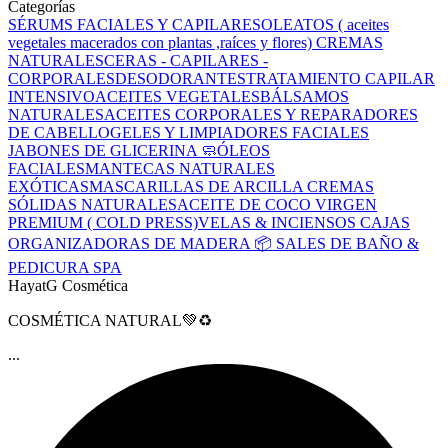
Categorías
SÉRUMS FACIALES Y CAPILARES
OLEATOS ( aceites
vegetales macerados con plantas ,raíces y flores)
CREMAS
NATURALES
CERAS - CAPILARES -
CORPORALES
DESODORANTES
TRATAMIENTO CAPILAR
INTENSIVO
ACEITES VEGETALES
BÁLSAMOS
NATURALES
ACEITES CORPORALES Y REPARADORES
DE CABELLO
GELES Y LIMPIADORES FACIALES
JABONES DE GLICERINA 🧼
ÓLEOS
FACIALES
MANTECAS NATURALES
EXÓTICAS
MASCARILLAS DE ARCILLA
CREMAS
SÓLIDAS NATURALES
ACEITE DE COCO VIRGEN
PREMIUM ( COLD PRESS)
VELAS & INCIENSOS
CAJAS
ORGANIZADORAS DE MADERA 📦
SALES DE BAÑO &
PEDICURA SPA
HayatG Cosmética
COSMÉTICA NATURAL💚♻️
...