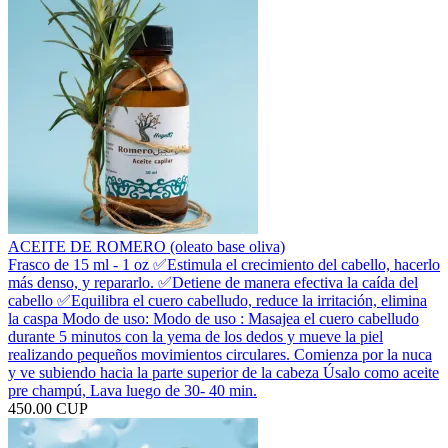
ACEITE DE ROMERO (oleato base oliva)
Frasco de 15 ml - 1 oz ✅️Estimula el crecimiento del cabello, hacerlo
más denso, y repararlo. ✅️Detiene de manera efectiva la caída del
cabello ✅️Equilibra el cuero cabelludo, reduce la irritación, elimina
la caspa Modo de uso: Modo de uso : Masajea el cuero cabelludo
durante 5 minutos con la yema de los dedos y mueve la piel
realizando pequeños movimientos circulares. Comienza por la nuca
y ve subiendo hacia la parte superior de la cabeza Úsalo como aceite
pre champú, Lava luego de 30- 40 min.
450.00 CUP