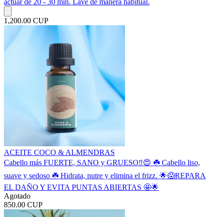
actuar de 20 - 30 min. Lave de manera habitual.
1,200.00 CUP
ACEITE COCO & ALMENDRAS
Cabello más FUERTE, SANO y GRUESO‼️😍 ☘️ Cabello liso,
suave y sedoso ☘️ Hidrata, nutre y elimina el frizz. 🌟😱REPARA
EL DAÑO Y EVITA PUNTAS ABIERTAS 🤩🌟
Agotado
850.00 CUP