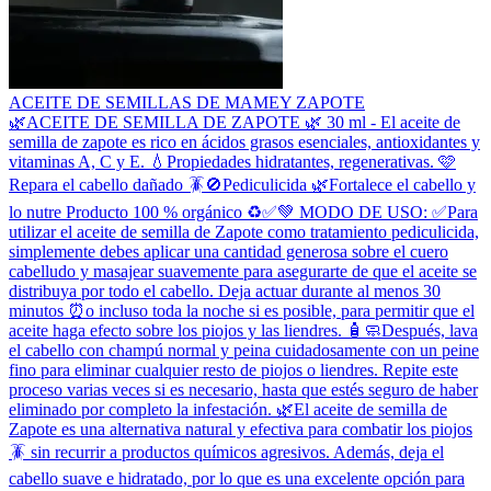
ACEITE DE SEMILLAS DE MAMEY ZAPOTE
🌿ACEITE DE SEMILLA DE ZAPOTE 🌿 30 ml - El aceite de
semilla de zapote es rico en ácidos grasos esenciales, antioxidantes y
vitaminas A, C y E. 💧Propiedades hidratantes, regenerativas. 🩷
Repara el cabello dañado 🪳🚫Pediculicida 🌿Fortalece el cabello y
lo nutre Producto 100 % orgánico ♻️✅️💚 MODO DE USO: ✅️Para
utilizar el aceite de semilla de Zapote como tratamiento pediculicida,
simplemente debes aplicar una cantidad generosa sobre el cuero
cabelludo y masajear suavemente para asegurarte de que el aceite se
distribuya por todo el cabello. Deja actuar durante al menos 30
minutos ⏰️o incluso toda la noche si es posible, para permitir que el
aceite haga efecto sobre los piojos y las liendres. 🧴🧼Después, lava
el cabello con champú normal y peina cuidadosamente con un peine
fino para eliminar cualquier resto de piojos o liendres. Repite este
proceso varias veces si es necesario, hasta que estés seguro de haber
eliminado por completo la infestación. 🌿El aceite de semilla de
Zapote es una alternativa natural y efectiva para combatir los piojos
🪳 sin recurrir a productos químicos agresivos. Además, deja el
cabello suave e hidratado, por lo que es una excelente opción para