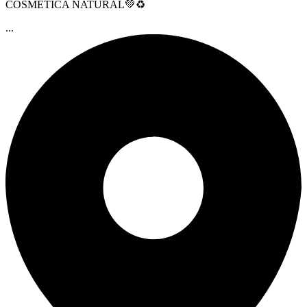
COSMÉTICA NATURAL💚♻️
...