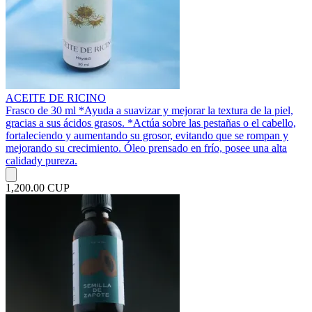
ACEITE DE RICINO
Frasco de 30 ml *Ayuda a suavizar y mejorar la textura de la piel,
gracias a sus ácidos grasos. *Actúa sobre las pestañas o el cabello,
fortaleciendo y aumentando su grosor, evitando que se rompan y
mejorando su crecimiento. Óleo prensado en frío, posee una alta
calidady pureza.
1,200.00 CUP