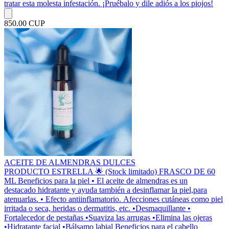
tratar esta molesta infestación. ¡Pruébalo y dile adiós a los piojos!
850.00 CUP
ACEITE DE ALMENDRAS DULCES
PRODUCTO ESTRELLA 🌟 (Stock limitado) FRASCO DE 60
ML Beneficios para la piel • El aceite de almendras es un
destacado hidratante y ayuda también a desinflamar la piel,para
atenuarlas. • Efecto antiinflamatorio. Afecciones cutáneas como piel
irritada o seca, heridas o dermatitis, etc. •Desmaquillante •
Fortalecedor de pestañas •Suaviza las arrugas •Elimina las ojeras
•Hidratante facial •Bálsamo labial Beneficios para el cabello