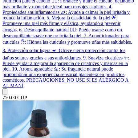
Nutrición para el cabello 💇‍♀️: Fortalece y nutre el cabello, dejándolo
más brillante y manejable,ideal para masajes capilares. 4.
Propiedades antiinflamatorias 🌿: Ayuda a calmar la piel irritada y
reduce la inflamación. 5. Mejora la elasticidad de la piel 🌟:
Promueve una piel más firme y elástica, ayudando a prevenir
arrugas. 6. Desmaquillante natural 🧖‍♀️: Puede usarse como un
desmaquillante suave que no irrita la piel. 7. Acondicionador para
cutículas ✋: Hidrata las cutículas y promueve uñas más saludables.
8. Protección solar ligera ☀️: Ofrece cierta protección contra los
daños solares gracias a sus antioxidantes. 9. Suaviza cicatrices ✨:
Puede ayudar a mejorar la apariencia de cicatrices y marcas en la
piel. 10. Aroma agradable 🌼: Su fragancia natural puede
proporcionar una experiencia sensorial placentera en productos
cosméticos. PRECAUCIONES: NO USE SI ES ALÉRGICO A
AL MANÍ
750.00 CUP