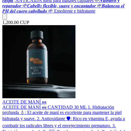
𝒄𝒂𝒔𝒑𝒂 ,ANTICAÍDA ideal para masajes capilares 🌱𝑵𝒖𝒕𝒓𝒊𝒕𝒊𝒗𝒐 𝒚
𝒓𝒆𝒑𝒂𝒓𝒂𝒅𝒐𝒓 🌱𝑪𝒂𝒃𝒆𝒍𝒍o 𝒇𝒍𝒆𝒙𝒊𝒃𝒍𝒆, 𝒔𝒖𝒂𝒗𝒆 𝒚 𝒆𝒏𝒄𝒂𝒏𝒕𝒂𝒅𝒐𝒓 🌱𝑩𝒂𝒍𝒂𝒏𝒄𝒆𝒂 𝒆𝒍
𝑷𝑯 𝒅𝒆𝒍 𝒄𝒖𝒆𝒓𝒐 𝒄𝒂𝒃𝒆𝒍𝒍𝒖𝒅𝒐 🌱 Emoliente e hidratante
1,200.00 CUP
ACEITE DE MANÍ 🥜
ACEITE DE MANÍ 🥜 CANTIDAD 30 ML 1. Hidratación
profunda 💧: El aceite de maní es excelente para mantener la piel
hidratada y suave. 2. Antioxidante 🛡️: Rico en vitamina E, ayuda a
combatir los radicales libres y el envejecimiento prematuro. 3.