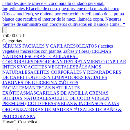
naturales que te ofrece el coco para tu cuidado personal.
Ingredientes El aceite de coco, que proviene de la nuez del coco
(Cocos nucifera), se obtiene por extracción y refinando de la pulpa
blanca que recubre el interior de la nuez, llamada copra. Nuestras
fuentes de suministro son cocoteros cultivados en Baracoa,Cuba.📍
750.00 CUP
Categorías
SÉRUMS FACIALES Y CAPILARES
OLEATOS ( aceites
vegetales macerados con plantas ,raíces y flores)
CREMAS
NATURALES
CERAS - CAPILARES -
CORPORALES
DESODORANTES
TRATAMIENTO CAPILAR
INTENSIVO
ACEITES VEGETALES
BÁLSAMOS
NATURALES
ACEITES CORPORALES Y REPARADORES
DE CABELLO
GELES Y LIMPIADORES FACIALES
JABONES DE GLICERINA 🧼
ÓLEOS
FACIALES
MANTECAS NATURALES
EXÓTICAS
MASCARILLAS DE ARCILLA
CREMAS
SÓLIDAS NATURALES
ACEITE DE COCO VIRGEN
PREMIUM ( COLD PRESS)
VELAS & INCIENSOS
CAJAS
ORGANIZADORAS DE MADERA 📦
SALES DE BAÑO &
PEDICURA SPA
HayatG Cosmética