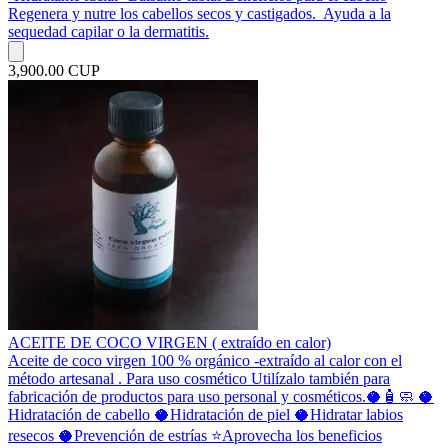
Regenera y nutre los cabellos secos y castigados. Ayuda a la
sequedad capilar o la dermatitis.
3,900.00 CUP
ACEITE DE COCO VIRGEN ( extraído en calor)
Aceite de coco virgen 100 % orgánico -extraído al calor con el
método artesanal . Para uso cosmético Utilízalo también para
fabricación de productos para uso personal y cosméticos.🥥🧴🧼 🥥
Hidratación de cabello 🥥Hidratación de piel 🥥Hidratar labios
resecos 🥥Prevención de estrías ⭐️Aprovecha los beneficios