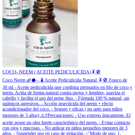
COCO- NEEM ( ACEITE PEDICULICIDA)🪳🚫
Coco Neem 🌿🥥– 🧴Aceite Pediculicida Natural 🪳🚫 Frasco de
30 ml - Aceite pediculicida que combina prensados en frío de coco y
neem. Actúa de forma natural contra piojos y liendres, suaviza el
cabello y facilita el uso del peine fino. - Fórmula 100 % natural, sin
químicos agresivos. - Acción insecticida del neem + efecto
acondicionador del coco. - Seguro y eficaz ( no apto para niños
menores de 3 años) ⚠️‼️Precauciones: - Uso externo únicamente. El
aceite posee un olor fuerte característico del neem. - Evitar contacto
con ojos y mucosas. - No aplicar en niños pequeños menores de 3
años. - Suspender uso en caso de irritación. ✅️Modo de uso: 1.