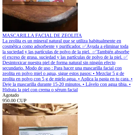
MASCARILLA FACIAL DE ZEOLITA
La zeolita es un mineral natural que se utiliza habitualmente en
cosmética como adsorbente y purificador. ✅️Ayuda a eliminar toda
la suciedad y las partículas de polvo de la piel. ✅️También absorbe
el exceso de grasa. suciedad y las partículas de polvo de la piel. ✅️
Desintoxicar nuestra piel de forma natural sin ningún efecto
secundario. Modo de uso : Para hacer una mascarilla facial con
zeolita en polvo miel o agua, sigue estos pasos: • Mezclar 5 g de
zeolita en polvo con 5 g de mielo agua. • Aplica la pasta en tu cara. •
Deje la mascarilla durante 15-20 minutos. • Lávelo con agua tibia. •
Hidrata la piel con crema o sérum facial
Agotado
950.00 CUP