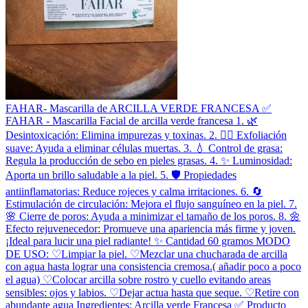
FAHAR- Mascarilla de ARCILLA VERDE FRANCESA ✅️
FAHAR - Mascarilla Facial de arcilla verde francesa 1. 🌿
Desintoxicación: Elimina impurezas y toxinas. 2. 🧖‍♀️ Exfoliación
suave: Ayuda a eliminar células muertas. 3. 💧 Control de grasa:
Regula la producción de sebo en pieles grasas. 4. ✨ Luminosidad:
Aporta un brillo saludable a la piel. 5. 🛡️ Propiedades
antiinflamatorias: Reduce rojeces y calma irritaciones. 6. 🔄
Estimulación de circulación: Mejora el flujo sanguíneo en la piel. 7.
🌸 Cierre de poros: Ayuda a minimizar el tamaño de los poros. 8. 🌼
Efecto rejuvenecedor: Promueve una apariencia más firme y joven.
¡Ideal para lucir una piel radiante! ✨ Cantidad 60 gramos MODO
DE USO: ♡Limpiar la piel. ♡Mezclar una chucharada de arcilla
con agua hasta lograr una consistencia cremosa.( añadir poco a poco
el agua) ♡Colocar arcilla sobre rostro y cuello evitando areas
sensibles: ojos y labios. ♡Dejar actua hasta que seque. ♡Retire con
abundante agua Ingredientes: Arcilla verde Francesa ✅️ Producto