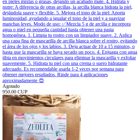
en pieles mixtas o grasas, dejando un acabado mate. 4. Hidrata y
nutre: A diferencia de otras arcillas, la arcilla blanca hidrata la piel,
dejándola suave y flexible. 5. Mejora el tono de la piel: Aporta
luminosidad, ayudando a igualar el tono de la piel y a suavizar
manchas leves. Modo de uso: ✅️Mezcla 5 g de arcilla e incorpora
agua o miel en pequeña cantidad hasta obtener una pasta
homogénea. 1. Limpia tu rostro con un limpiador suave. 2. Aplica
una capa fina de mascarilla de arcilla blanca sobre el rostro, evitando
el área de los ojos y los labios. 3. Deja actuar de 10 a 15 minutos, o
hasta que la mascarilla se haya secado un poco. 4. Enjuaga con agua
tibia en movimientos circulares para eliminar la mascarilla y exfoliar
suavemente. 5. Hidrata tu piel con una crema o suero hidratante
adecuado. Es recomendable usarla 1-2 veces por semana para
obtener mejores resultados. Rinde para 4 aplicaciones
aproximadamente 😍
Agotado
950.00 CUP