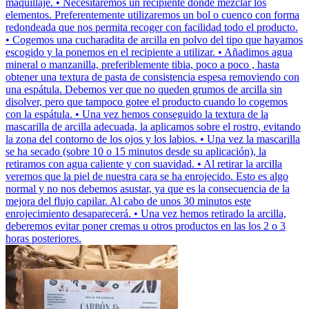
maquillaje. • Necesitaremos un recipiente donde mezclar los
elementos. Preferentemente utilizaremos un bol o cuenco con forma
redondeada que nos permita recoger con facilidad todo el producto.
• Cogemos una cucharadita de arcilla en polvo del tipo que hayamos
escogido y la ponemos en el recipiente a utilizar. • Añadimos agua
mineral o manzanilla, preferiblemente tibia, poco a poco , hasta
obtener una textura de pasta de consistencia espesa removiendo con
una espátula. Debemos ver que no queden grumos de arcilla sin
disolver, pero que tampoco gotee el producto cuando lo cogemos
con la espátula. • Una vez hemos conseguido la textura de la
mascarilla de arcilla adecuada, la aplicamos sobre el rostro, evitando
la zona del contorno de los ojos y los labios. • Una vez la mascarilla
se ha secado (sobre 10 o 15 minutos desde su aplicación), la
retiramos con agua caliente y con suavidad. • Al retirar la arcilla
veremos que la piel de nuestra cara se ha enrojecido. Esto es algo
normal y no nos debemos asustar, ya que es la consecuencia de la
mejora del flujo capilar. Al cabo de unos 30 minutos este
enrojecimiento desaparecerá. • Una vez hemos retirado la arcilla,
deberemos evitar poner cremas u otros productos en las los 2 o 3
horas posteriores.