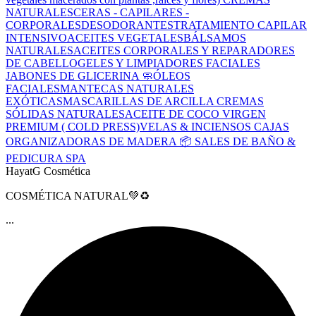
NATURALES
CERAS - CAPILARES -
CORPORALES
DESODORANTES
TRATAMIENTO CAPILAR
INTENSIVO
ACEITES VEGETALES
BÁLSAMOS
NATURALES
ACEITES CORPORALES Y REPARADORES
DE CABELLO
GELES Y LIMPIADORES FACIALES
JABONES DE GLICERINA 🧼
ÓLEOS
FACIALES
MANTECAS NATURALES
EXÓTICAS
MASCARILLAS DE ARCILLA
CREMAS
SÓLIDAS NATURALES
ACEITE DE COCO VIRGEN
PREMIUM ( COLD PRESS)
VELAS & INCIENSOS
CAJAS
ORGANIZADORAS DE MADERA 📦
SALES DE BAÑO &
PEDICURA SPA
HayatG Cosmética
COSMÉTICA NATURAL💚♻️
...