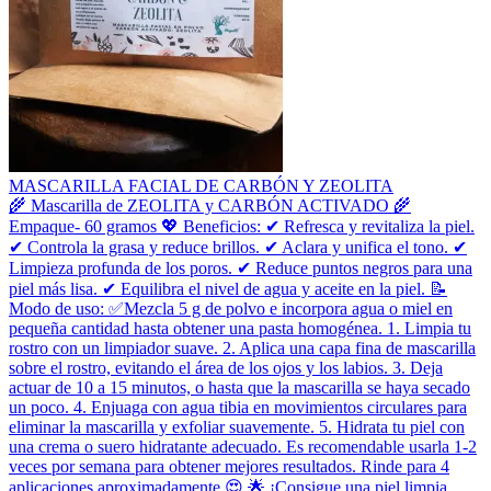
MASCARILLA FACIAL DE CARBÓN Y ZEOLITA
🌾 Mascarilla de ZEOLITA y CARBÓN ACTIVADO 🌾
Empaque- 60 gramos 💖 Beneficios: ✔ Refresca y revitaliza la piel.
✔ Controla la grasa y reduce brillos. ✔ Aclara y unifica el tono. ✔
Limpieza profunda de los poros. ✔ Reduce puntos negros para una
piel más lisa. ✔ Equilibra el nivel de agua y aceite en la piel. 📝
Modo de uso: ✅️Mezcla 5 g de polvo e incorpora agua o miel en
pequeña cantidad hasta obtener una pasta homogénea. 1. Limpia tu
rostro con un limpiador suave. 2. Aplica una capa fina de mascarilla
sobre el rostro, evitando el área de los ojos y los labios. 3. Deja
actuar de 10 a 15 minutos, o hasta que la mascarilla se haya secado
un poco. 4. Enjuaga con agua tibia en movimientos circulares para
eliminar la mascarilla y exfoliar suavemente. 5. Hidrata tu piel con
una crema o suero hidratante adecuado. Es recomendable usarla 1-2
veces por semana para obtener mejores resultados. Rinde para 4
aplicaciones aproximadamente 😍 🌟 ¡Consigue una piel limpia,