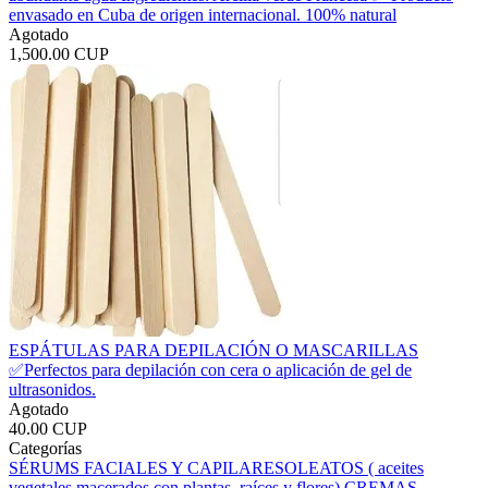
envasado en Cuba de origen internacional. 100% natural
Agotado
1,500.00 CUP
ESPÁTULAS PARA DEPILACIÓN O MASCARILLAS
✅️Perfectos para depilación con cera o aplicación de gel de
ultrasonidos.
Agotado
40.00 CUP
Categorías
SÉRUMS FACIALES Y CAPILARES
OLEATOS ( aceites
vegetales macerados con plantas ,raíces y flores)
CREMAS