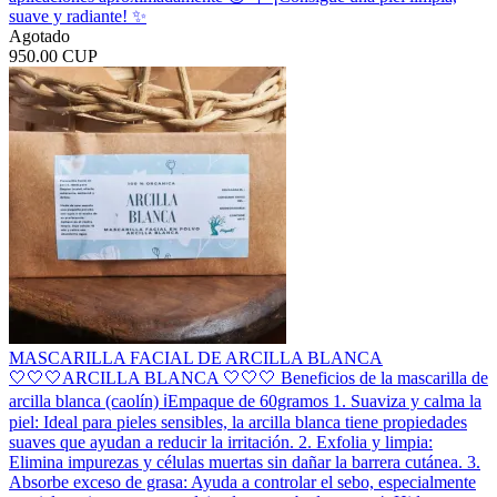
suave y radiante! ✨
Agotado
950.00 CUP
MASCARILLA FACIAL DE ARCILLA BLANCA
🤍🤍🤍ARCILLA BLANCA 🤍🤍🤍 Beneficios de la mascarilla de
arcilla blanca (caolín) ℹ️Empaque de 60gramos 1. Suaviza y calma la
piel: Ideal para pieles sensibles, la arcilla blanca tiene propiedades
suaves que ayudan a reducir la irritación. 2. Exfolia y limpia:
Elimina impurezas y células muertas sin dañar la barrera cutánea. 3.
Absorbe exceso de grasa: Ayuda a controlar el sebo, especialmente