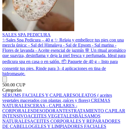
SALES SPA PEDICURA
✨️Sales Spa Pedicura – 40 g ✨ Relaja y embellece tus pies con una
mezcla única: - Sal del Himalaya - Sal de Epsom - Sal marina -
Flores de lavanda - Aceite esencial de jazmín 🌸 Un ritual aromático
que suaviza, desinflama y deja la piel fresca y perfumada. Ideal para
pedicura spa en casa o en salón. 📦 Paquete de 40 g – listo para
consentir tus pies. Rinde para 3- 4 aplicaciones en tina de
hidromasaje.
500.00 CUP
Categorías
SÉRUMS FACIALES Y CAPILARES
OLEATOS ( aceites
vegetales macerados con plantas ,raíces y flores)
CREMAS
NATURALES
CERAS - CAPILARES -
CORPORALES
DESODORANTES
TRATAMIENTO CAPILAR
INTENSIVO
ACEITES VEGETALES
BÁLSAMOS
NATURALES
ACEITES CORPORALES Y REPARADORES
DE CABELLO
GELES Y LIMPIADORES FACIALES