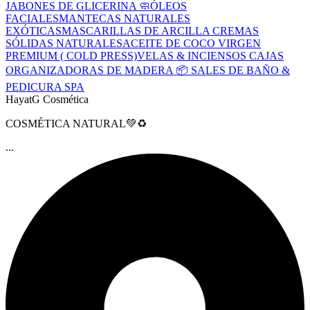
JABONES DE GLICERINA 🧼
ÓLEOS
FACIALES
MANTECAS NATURALES
EXÓTICAS
MASCARILLAS DE ARCILLA
CREMAS
SÓLIDAS NATURALES
ACEITE DE COCO VIRGEN
PREMIUM ( COLD PRESS)
VELAS & INCIENSOS
CAJAS
ORGANIZADORAS DE MADERA 📦
SALES DE BAÑO &
PEDICURA SPA
HayatG Cosmética
COSMÉTICA NATURAL💚♻️
...