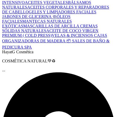
INTENSIVO
ACEITES VEGETALES
BÁLSAMOS
NATURALES
ACEITES CORPORALES Y REPARADORES
DE CABELLO
GELES Y LIMPIADORES FACIALES
JABONES DE GLICERINA 🧼
ÓLEOS
FACIALES
MANTECAS NATURALES
EXÓTICAS
MASCARILLAS DE ARCILLA
CREMAS
SÓLIDAS NATURALES
ACEITE DE COCO VIRGEN
PREMIUM ( COLD PRESS)
VELAS & INCIENSOS
CAJAS
ORGANIZADORAS DE MADERA 📦
SALES DE BAÑO &
PEDICURA SPA
HayatG Cosmética
COSMÉTICA NATURAL💚♻️
...