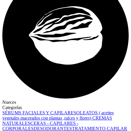
Nueces
Categorías
SÉRUMS FACIALES Y CAPILARES
OLEATOS ( aceites
vegetales macerados con plantas ,raíces y flores)
CREMAS
NATURALES
CERAS - CAPILARES -
CORPORALES
DESODORANTES
TRATAMIENTO CAPILAR