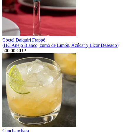
Cóctel Daiquirí Frappé
(HC Añejo Blanco, zumo de Limón, Azúcar y Licor Deseado)
500.00 CUP
Canchanchara