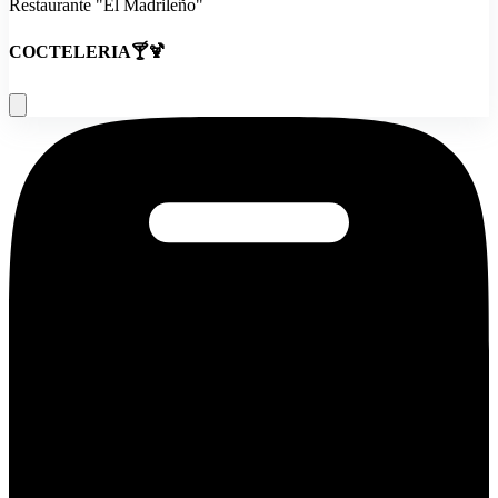
Restaurante "El Madrileño"
COCTELERIA🍸🍹