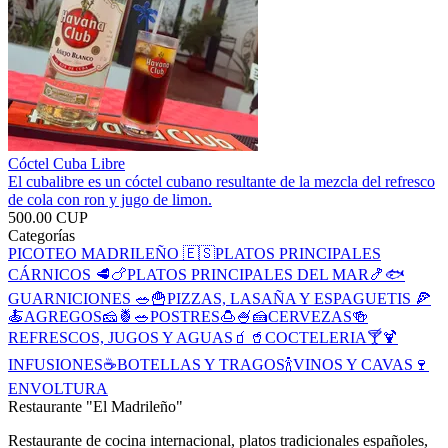
Cóctel Cuba Libre
El cubalibre es un cóctel cubano resultante de la mezcla del refresco
de cola con ron y jugo de limon.
500.00 CUP
Categorías
PICOTEO MADRILEÑO 🇪🇸
PLATOS PRINCIPALES
CÁRNICOS 🥩🍗
PLATOS PRINCIPALES DEL MAR🍤🐟
GUARNICIONES 🥗🍟
PIZZAS, LASAÑA Y ESPAGUETIS 🍕
🍝
AGREGOS🧀🍍🥗
POSTRES🍮🍧🍰
CERVEZAS🍻
REFRESCOS, JUGOS Y AGUAS🧃🥤
COCTELERIA🍸🍹
INFUSIONES☕️
BOTELLAS Y TRAGOS🍾
VINOS Y CAVAS🍷
ENVOLTURA
Restaurante "El Madrileño"
Restaurante de cocina internacional, platos tradicionales españoles,