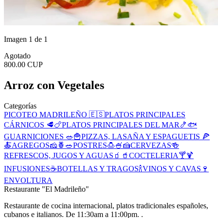
Imagen 1 de 1
Agotado
800.00 CUP
Arroz con Vegetales
Categorías
PICOTEO MADRILEÑO 🇪🇸
PLATOS PRINCIPALES
CÁRNICOS 🥩🍗
PLATOS PRINCIPALES DEL MAR🍤🐟
GUARNICIONES 🥗🍟
PIZZAS, LASAÑA Y ESPAGUETIS 🍕
🍝
AGREGOS🧀🍍🥗
POSTRES🍮🍧🍰
CERVEZAS🍻
REFRESCOS, JUGOS Y AGUAS🧃🥤
COCTELERIA🍸🍹
INFUSIONES☕️
BOTELLAS Y TRAGOS🍾
VINOS Y CAVAS🍷
ENVOLTURA
Restaurante "El Madrileño"
Restaurante de cocina internacional, platos tradicionales españoles,
cubanos e italianos. De 11:30am a 11:00pm. .