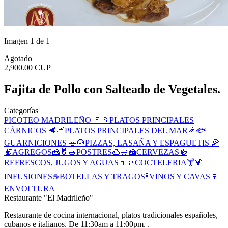
Imagen 1 de 1
Agotado
2,900.00 CUP
Fajita de Pollo con Salteado de Vegetales.
Categorías
PICOTEO MADRILEÑO 🇪🇸
PLATOS PRINCIPALES
CÁRNICOS 🥩🍗
PLATOS PRINCIPALES DEL MAR🍤🐟
GUARNICIONES 🥗🍟
PIZZAS, LASAÑA Y ESPAGUETIS 🍕
🍝
AGREGOS🧀🍍🥗
POSTRES🍮🍧🍰
CERVEZAS🍻
REFRESCOS, JUGOS Y AGUAS🧃🥤
COCTELERIA🍸🍹
INFUSIONES☕️
BOTELLAS Y TRAGOS🍾
VINOS Y CAVAS🍷
ENVOLTURA
Restaurante "El Madrileño"
Restaurante de cocina internacional, platos tradicionales españoles,
cubanos e italianos. De 11:30am a 11:00pm. .