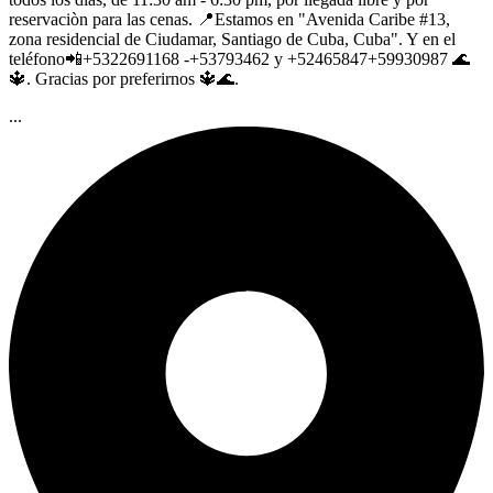
reservaciòn para las cenas. 📍Estamos en "Avenida Caribe #13,
zona residencial de Ciudamar, Santiago de Cuba, Cuba". Y en el
teléfono📲+5322691168 -+53793462 y +52465847+59930987 🌊
🔱. Gracias por preferirnos 🔱🌊.
...