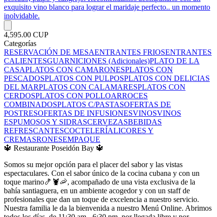
exquisito vino blanco para lograr el maridaje perfecto.. un momento
inolvidable.
4,595.00 CUP
Categorías
RESERVACIÓN DE MESA
ENTRANTES FRIOS
ENTRANTES
CALIENTES
GUARNICIONES (Adicionales)
PLATO DE LA
CASA
PLATOS CON CAMARONES
PLATOS CON
PESCADOS
PLATOS CON PULPOS
PLATOS CON DELICIAS
DEL MAR
PLATOS CON CALAMARES
PLATOS CON
CERDOS
PLATOS CON POLLO
ARROCES
COMBINADOS
PLATOS C/PASTAS
OFERTAS DE
POSTRES
OFERTAS DE INFUSIONES
VINOS
VINOS
ESPUMOSOS Y SIDRAS
CERVEZAS
BEBIDAS
REFRESCANTES
COCTELERÍA
LICORES Y
CREMAS
RONES
EMPAQUE
🔱 Restaurante Poseidón Bay 🔱
Somos su mejor opción para el placer del sabor y las vistas
espectaculares. Con el sabor único de la cocina cubana y con un
toque marino🍤🦞🦐, acompañado de una vista exclusiva de la
bahía santiaguera, en un ambiente acogedor y con un staff de
profesionales que dan un toque de excelencia a nuestro servicio.
Nuestra familia le da la bienvenida a nuestro Menú Online. Abrimos
todos los días, de 11:30 am - 6:30 pm, por llegada libre y por