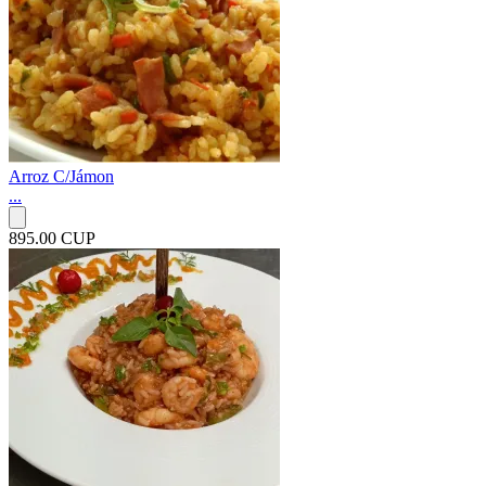
Arroz C/Jámon
...
895.00 CUP