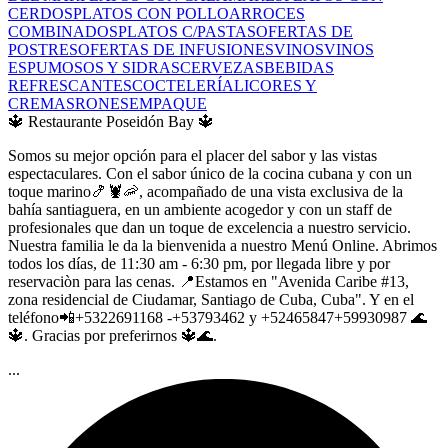
CERDOS
PLATOS CON POLLO
ARROCES
COMBINADOS
PLATOS C/PASTAS
OFERTAS DE
POSTRES
OFERTAS DE INFUSIONES
VINOS
VINOS
ESPUMOSOS Y SIDRAS
CERVEZAS
BEBIDAS
REFRESCANTES
COCTELERÍA
LICORES Y
CREMAS
RONES
EMPAQUE
🔱 Restaurante Poseidón Bay 🔱
Somos su mejor opción para el placer del sabor y las vistas
espectaculares. Con el sabor único de la cocina cubana y con un
toque marino🍤🦞🦐, acompañado de una vista exclusiva de la
bahía santiaguera, en un ambiente acogedor y con un staff de
profesionales que dan un toque de excelencia a nuestro servicio.
Nuestra familia le da la bienvenida a nuestro Menú Online. Abrimos
todos los días, de 11:30 am - 6:30 pm, por llegada libre y por
reservaciòn para las cenas. 📍Estamos en "Avenida Caribe #13,
zona residencial de Ciudamar, Santiago de Cuba, Cuba". Y en el
teléfono📲+5322691168 -+53793462 y +52465847+59930987 🌊
🔱. Gracias por preferirnos 🔱🌊.
...