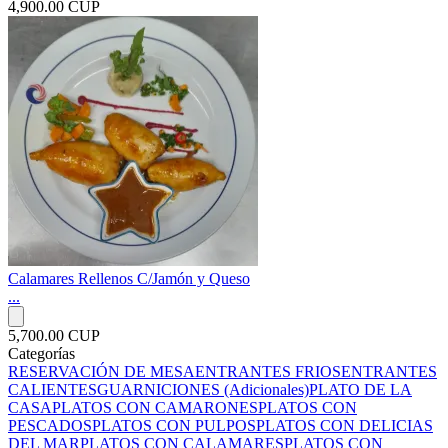
4,900.00 CUP
Calamares Rellenos C/Jamón y Queso
...
5,700.00 CUP
Categorías
RESERVACIÓN DE MESA
ENTRANTES FRIOS
ENTRANTES
CALIENTES
GUARNICIONES (Adicionales)
PLATO DE LA
CASA
PLATOS CON CAMARONES
PLATOS CON
PESCADOS
PLATOS CON PULPOS
PLATOS CON DELICIAS
DEL MAR
PLATOS CON CALAMARES
PLATOS CON