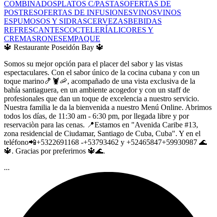
COMBINADOS
PLATOS C/PASTAS
OFERTAS DE
POSTRES
OFERTAS DE INFUSIONES
VINOS
VINOS
ESPUMOSOS Y SIDRAS
CERVEZAS
BEBIDAS
REFRESCANTES
COCTELERÍA
LICORES Y
CREMAS
RONES
EMPAQUE
🔱 Restaurante Poseidón Bay 🔱
Somos su mejor opción para el placer del sabor y las vistas
espectaculares. Con el sabor único de la cocina cubana y con un
toque marino🍤🦞🦐, acompañado de una vista exclusiva de la
bahía santiaguera, en un ambiente acogedor y con un staff de
profesionales que dan un toque de excelencia a nuestro servicio.
Nuestra familia le da la bienvenida a nuestro Menú Online. Abrimos
todos los días, de 11:30 am - 6:30 pm, por llegada libre y por
reservaciòn para las cenas. 📍Estamos en "Avenida Caribe #13,
zona residencial de Ciudamar, Santiago de Cuba, Cuba". Y en el
teléfono📲+5322691168 -+53793462 y +52465847+59930987 🌊
🔱. Gracias por preferirnos 🔱🌊.
...