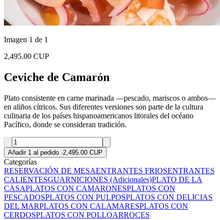
Imagen 1 de 1
2,495.00 CUP
Ceviche de Camarón
Plato consistente en carne marinada ―pescado, mariscos o ambos―
en aliños cítricos. Sus diferentes versiones son parte de la cultura
culinaria de los países hispanoamericanos litorales del océano
Pacífico, donde se consideran tradición.
Añadir 1 al pedido
·
2,495.00 CUP
Categorías
RESERVACIÓN DE MESA
ENTRANTES FRIOS
ENTRANTES
CALIENTES
GUARNICIONES (Adicionales)
PLATO DE LA
CASA
PLATOS CON CAMARONES
PLATOS CON
PESCADOS
PLATOS CON PULPOS
PLATOS CON DELICIAS
DEL MAR
PLATOS CON CALAMARES
PLATOS CON
CERDOS
PLATOS CON POLLO
ARROCES