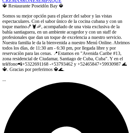
CREMAS
RONES
EMPAQUE
🔱 Restaurante Poseidón Bay 🔱
Somos su mejor opción para el placer del sabor y las vistas
espectaculares. Con el sabor único de la cocina cubana y con un
toque marino🍤🦞🦐, acompañado de una vista exclusiva de la
bahía santiaguera, en un ambiente acogedor y con un staff de
profesionales que dan un toque de excelencia a nuestro servicio.
Nuestra familia le da la bienvenida a nuestro Menú Online. Abrimos
todos los días, de 11:30 am - 6:30 pm, por llegada libre y por
reservaciòn para las cenas. 📍Estamos en "Avenida Caribe #13,
zona residencial de Ciudamar, Santiago de Cuba, Cuba". Y en el
teléfono📲+5322691168 -+53793462 y +52465847+59930987 🌊
🔱. Gracias por preferirnos 🔱🌊.
...