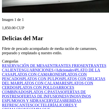
Imagen 1 de 1
1,850.00 CUP
Delicias del Mar
Filete de pescado acompañado de media raciòn de camarones,
preparado y emplatado q nuestro estilo.
Categorías
RESERVACIÓN DE MESA
ENTRANTES FRIOS
ENTRANTES
CALIENTES
GUARNICIONES (Adicionales)
PLATO DE LA
CASA
PLATOS CON CAMARONES
PLATOS CON
PESCADOS
PLATOS CON PULPOS
PLATOS CON DELICIAS
DEL MAR
PLATOS CON CALAMARES
PLATOS CON
CERDOS
PLATOS CON POLLO
ARROCES
COMBINADOS
PLATOS C/PASTAS
OFERTAS DE
POSTRES
OFERTAS DE INFUSIONES
VINOS
VINOS
ESPUMOSOS Y SIDRAS
CERVEZAS
BEBIDAS
REFRESCANTES
COCTELERÍA
LICORES Y