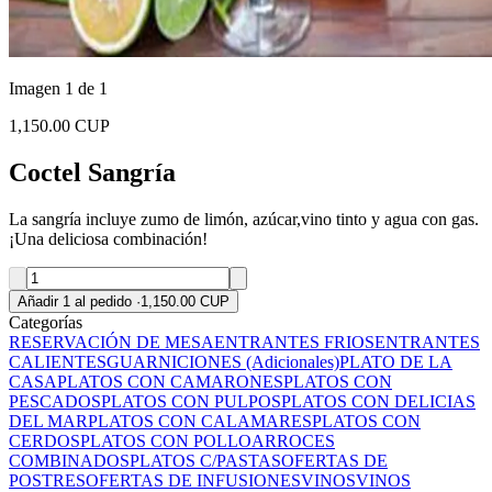
Imagen 1 de 1
1,150.00 CUP
Coctel Sangría
La sangría incluye zumo de limón, azúcar,vino tinto y agua con gas.
¡Una deliciosa combinación!
Añadir 1 al pedido
·
1,150.00 CUP
Categorías
RESERVACIÓN DE MESA
ENTRANTES FRIOS
ENTRANTES
CALIENTES
GUARNICIONES (Adicionales)
PLATO DE LA
CASA
PLATOS CON CAMARONES
PLATOS CON
PESCADOS
PLATOS CON PULPOS
PLATOS CON DELICIAS
DEL MAR
PLATOS CON CALAMARES
PLATOS CON
CERDOS
PLATOS CON POLLO
ARROCES
COMBINADOS
PLATOS C/PASTAS
OFERTAS DE
POSTRES
OFERTAS DE INFUSIONES
VINOS
VINOS