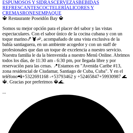
ESPUMOSOS Y SIDRAS
CERVEZAS
BEBIDAS
REFRESCANTES
COCTELERÍA
LICORES Y
CREMAS
RONES
EMPAQUE
🔱 Restaurante Poseidón Bay 🔱
Somos su mejor opción para el placer del sabor y las vistas
espectaculares. Con el sabor único de la cocina cubana y con un
toque marino🍤🦞🦐, acompañado de una vista exclusiva de la
bahía santiaguera, en un ambiente acogedor y con un staff de
profesionales que dan un toque de excelencia a nuestro servicio.
Nuestra familia le da la bienvenida a nuestro Menú Online. Abrimos
todos los días, de 11:30 am - 6:30 pm, por llegada libre y por
reservaciòn para las cenas. 📍Estamos en "Avenida Caribe #13,
zona residencial de Ciudamar, Santiago de Cuba, Cuba". Y en el
teléfono📲+5322691168 -+53793462 y +52465847+59930987 🌊
🔱. Gracias por preferirnos 🔱🌊.
...