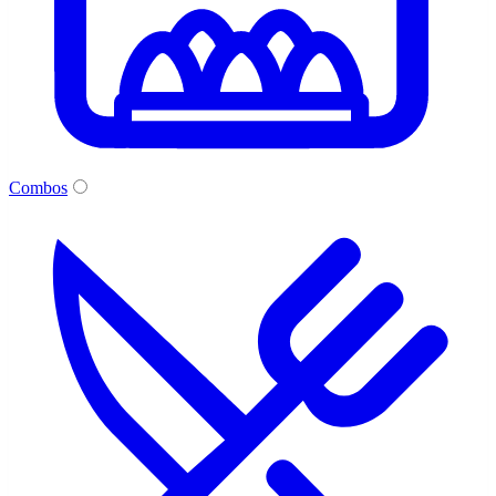
Combos