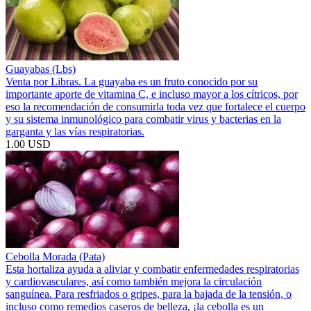
Guayabas (Lbs)
Venta por Libras. La guayaba es un fruto conocido por su
importante aporte de vitamina C, e incluso mayor a los cítricos, por
eso la recomendación de consumirla toda vez que fortalece el cuerpo
y su sistema inmunológico para combatir virus y bacterias en la
garganta y las vías respiratorias.
1.00 USD
Cebolla Morada (Pata)
Esta hortaliza ayuda a aliviar y combatir enfermedades respiratorias
y cardiovasculares, así como también mejora la circulación
sanguínea. Para resfriados o gripes, para la bajada de la tensión, o
incluso como remedios caseros de belleza, ¡la cebolla es un