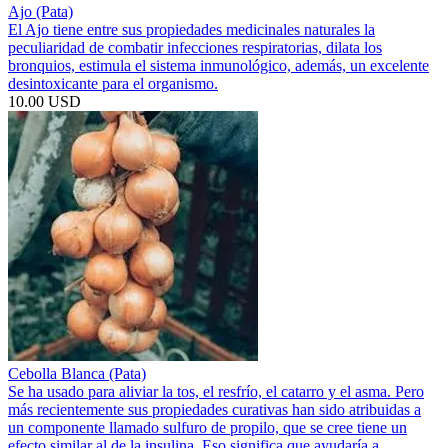
Ajo (Pata)
El Ajo tiene entre sus propiedades medicinales naturales la
peculiaridad de combatir infecciones respiratorias, dilata los
bronquios, estimula el sistema inmunológico, además, un excelente
desintoxicante para el organismo.
10.00 USD
Cebolla Blanca (Pata)
Se ha usado para aliviar la tos, el resfrío, el catarro y el asma. Pero
más recientemente sus propiedades curativas han sido atribuidas a
un componente llamado sulfuro de propilo, que se cree tiene un
efecto similar al de la insulina. Eso significa que ayudaría a