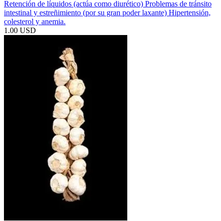
Retención de líquidos (actúa como diurético) Problemas de tránsito
intestinal y estreñimiento (por su gran poder laxante) Hipertensión,
colesterol y anemia.
1.00 USD