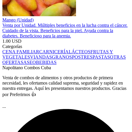
Mango (Unidad)
Venta por Unidad. Múltiples beneficios en la lucha contra el cáncer.
Cuidado de la vista. Beneficios para la piel. Ayuda contra la
diabetes. Beneficioso para la anemia.
1.00 USD
Categorías
CENA FAMILIAR
CARNICERÍA
LÁCTEOS
FRUTAS Y
VEGETALES
VIANDAS
GRANOS
POSTRES
PASTAS
OTRAS
OFERTAS
ASEO
BEBIDAS
Napolitano Combos Cuba
Venta de combos de alimentos y otros productos de primera
necesidad, les ofertamos calidad suprema, seguridad y rapidez en
nuestra entregas. Aquí les presentamos nuestros productos. Gracias
por Preferirnos 👍
...