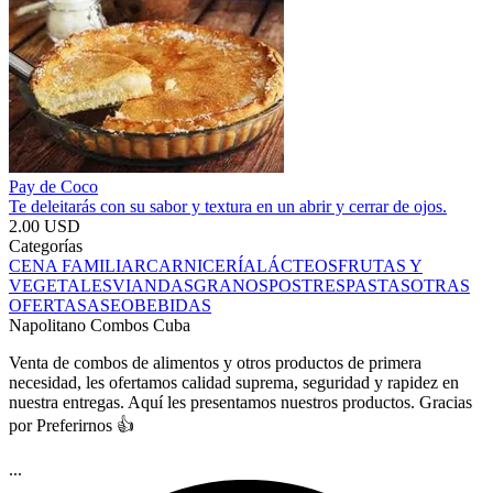
Pay de Coco
Te deleitarás con su sabor y textura en un abrir y cerrar de ojos.
2.00 USD
Categorías
CENA FAMILIAR
CARNICERÍA
LÁCTEOS
FRUTAS Y
VEGETALES
VIANDAS
GRANOS
POSTRES
PASTAS
OTRAS
OFERTAS
ASEO
BEBIDAS
Napolitano Combos Cuba
Venta de combos de alimentos y otros productos de primera
necesidad, les ofertamos calidad suprema, seguridad y rapidez en
nuestra entregas. Aquí les presentamos nuestros productos. Gracias
por Preferirnos 👍
...