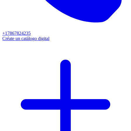
+17867824235
Créate un catálogo digital