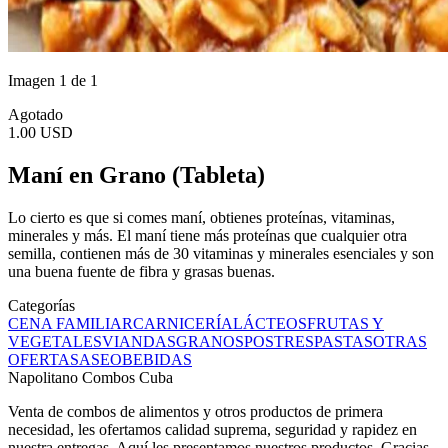
Imagen 1 de 1
Agotado
1.00 USD
Maní en Grano (Tableta)
Lo cierto es que si comes maní, obtienes proteínas, vitaminas,
minerales y más. El maní tiene más proteínas que cualquier otra
semilla, contienen más de 30 vitaminas y minerales esenciales y son
una buena fuente de fibra y grasas buenas.
Categorías
CENA FAMILIAR
CARNICERÍA
LÁCTEOS
FRUTAS Y
VEGETALES
VIANDAS
GRANOS
POSTRES
PASTAS
OTRAS
OFERTAS
ASEO
BEBIDAS
Napolitano Combos Cuba
Venta de combos de alimentos y otros productos de primera
necesidad, les ofertamos calidad suprema, seguridad y rapidez en
nuestra entregas. Aquí les presentamos nuestros productos. Gracias