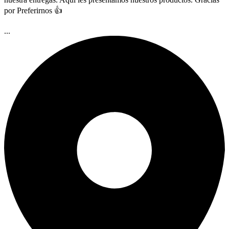
por Preferirnos 👍
...