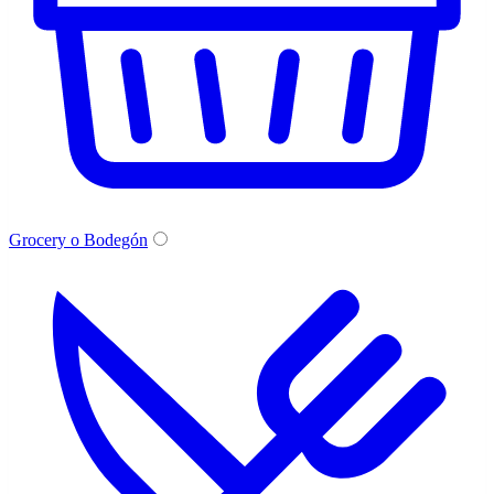
Grocery o Bodegón