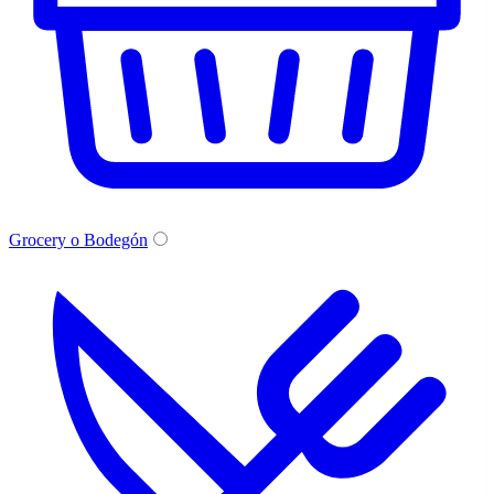
Grocery o Bodegón